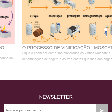
O PROCESSO DE VINIFICAÇÃO - MOSCATEL
Fique a conhecer como são elaborados os vinhos Moscatéis, as suas
denominações de origem e as três castas que lhes dão origem.
NEWSLETTER