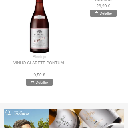
Alentejo
Douro
VINHO CLARETE PONTUAL
VINHO TINTO ROLA
SOUSÃO
9,50 €
23,90 €
Detalhe
Detalhe