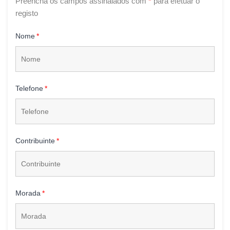
Preencha os campos assinalados com
*
para efetuar o
registo
Nome
Telefone
Contribuinte
Morada