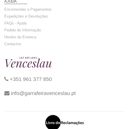
AJUDA
Encomendas e Pagamentos
Expedições e Devoluções
FAQs - Ajuda
Pedido de Informação
Horário da Enoteca
Contactos
+351 961 377 850
info@garrafeiravenceslau.pt