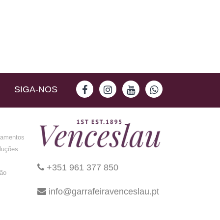
SIGA-NOS
gamentos
luções
+351 961 377 850
ção
info@garrafeiravenceslau.pt