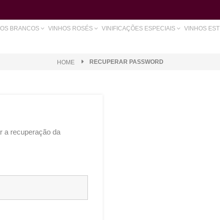
HOS BRANCOS
VINHOS ROSÉS
VINIFICAÇÕES ESPECIAIS
VINHOS ES
RECUPERAR PASSWORD
HOME
uar a recuperação da