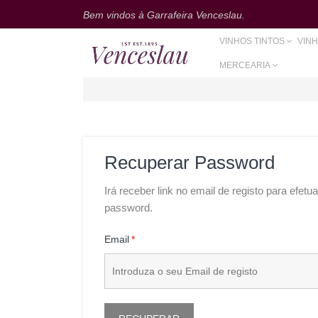
Bem vindos à Garrafeira Venceslau.
VINHOS TINTOS
VIN
MERCEARIA
Recuperar Password
Irá receber link no email de registo para efet
password.
Email