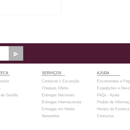
TECA
SERVIÇOS
AJUDA
somos
Contactar o Escanção
Encomendas e Pa
s
Cheques Oferta
Expedições e Devo
a de Gestão
Entregas Nacionais
FAQs - Ajuda
Entregas Internacionais
Pedido de Informa
Entregas em Hotéis
Horário da Enoteca
Newsletter
Contactos