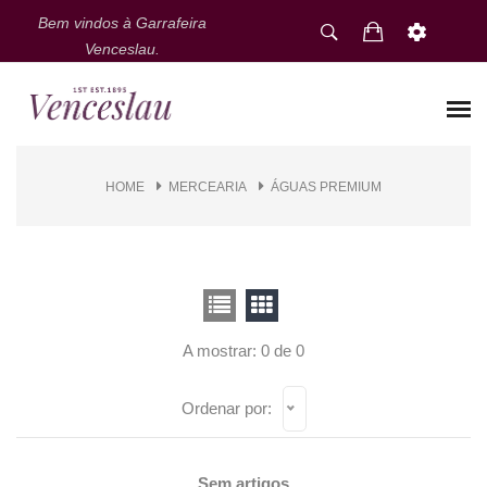
Bem vindos à Garrafeira
Venceslau.
HOME
MERCEARIA
ÁGUAS PREMIUM
A mostrar: 0 de 0
Ordenar por:
Sem artigos